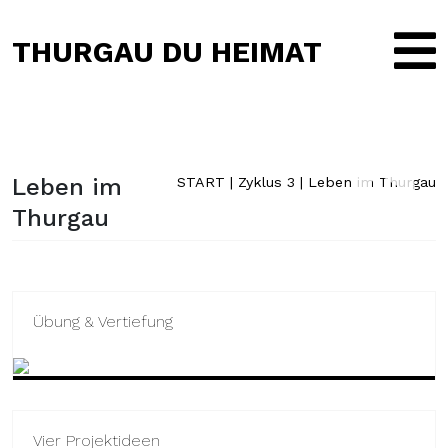
THURGAU DU HEIMAT
Leben im
START
|
Zyklus 3
|
Leben im Thurgau
Thurgau
Übung & Vertiefung
Vier Projektideen